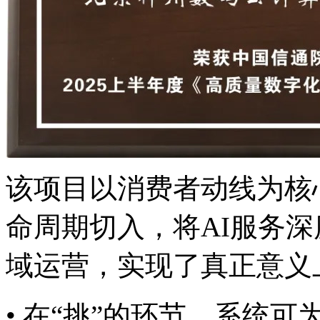
该项目以消费者动线为核心
命周期切入，将AI服
域运营，实现了真正意义
• 在“挑”的环节，系