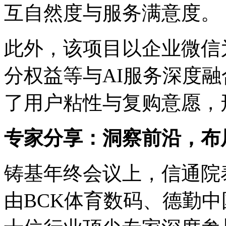
互自然度与服务满意度。
此外，该项目以企业微信为
分权益等与AI服务深度融合
了用户粘性与复购意愿
专家分享：洞察前沿，
铸基年终会议上，信
由BCK体育数码、德勤中