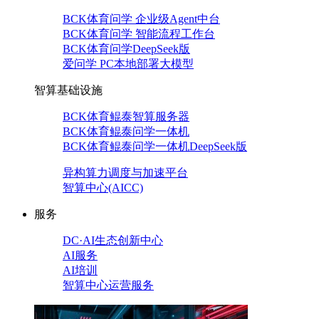
BCK体育问学 企业级Agent中台
BCK体育问学 智能流程工作台
BCK体育问学DeepSeek版
爱问学 PC本地部署大模型
智算基础设施
BCK体育鲲泰智算服务器
BCK体育鲲泰问学一体机
BCK体育鲲泰问学一体机DeepSeek版
异构算力调度与加速平台
智算中心(AICC)
服务
DC·AI生态创新中心
AI服务
AI培训
智算中心运营服务