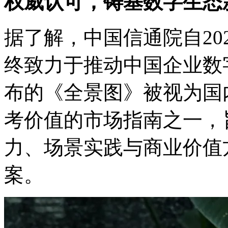
权威认可，铸基数字生
据了解，中国信通院自20
终致力于推动中国企业数
布的《全景图》被视为国
考价值的市场指南之一
力、场景实践与商业
案。