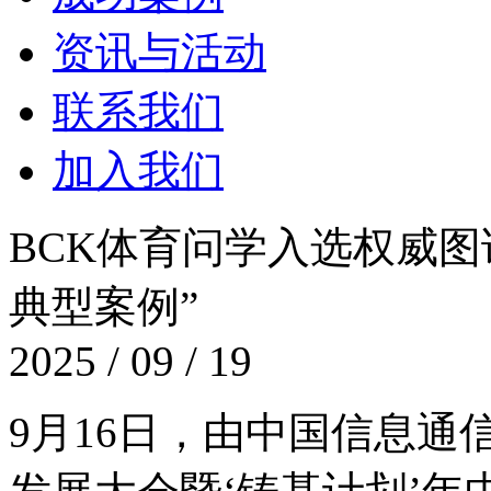
资讯与活动
联系我们
加入我们
BCK体育问学入选权威图谱
典型案例”
2025 / 09 / 19
9月16日，由中国信息