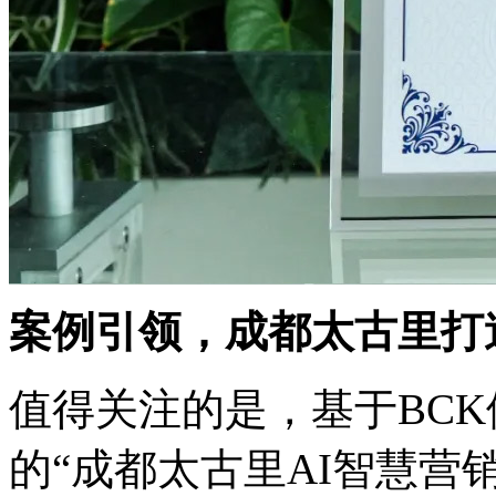
案例引领，成都太古里
值得关注的是，基于BC
的“成都太古里AI智慧营