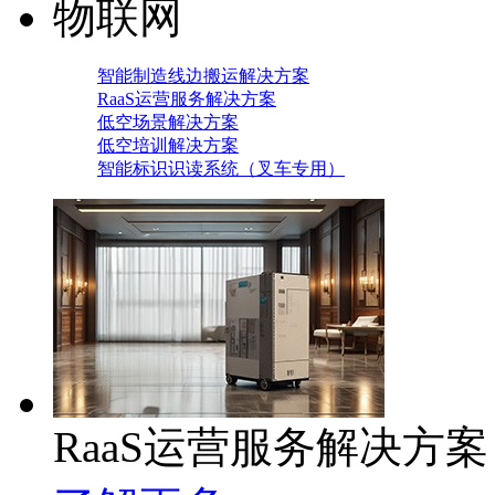
物联网
智能制造线边搬运解决方案
RaaS运营服务解决方案
低空场景解决方案
低空培训解决方案
智能标识识读系统（叉车专用）
RaaS运营服务解决方案