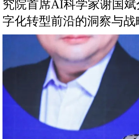
究院首席AI科学家谢国斌
字化转型前沿的洞察与战