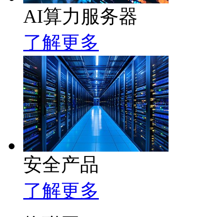
AI算力服务器
了解更多
安全产品
了解更多