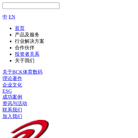
中
EN
首页
产品及服务
行业解决方案
合作伙伴
投资者关系
关于我们
关于BCK体育数码
理论著作
企业文化
ESG
成功案例
资讯与活动
联系我们
加入我们