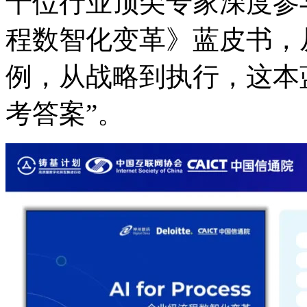
十位行业顶尖专家深度参与的《A
程数智化变革》蓝皮书，
例，从战略到执行，这
考答案”。