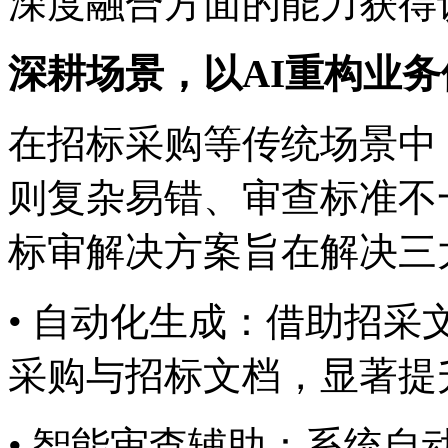
深度融合方面的能力获得
深耕场景，以AI重构业
在招标采购等传统场景中
则复杂易错、审查标准
标审解决方案旨在解决三大核
• 自动化生成：借助招
采购与招标文档，显
• 智能审查辅助：系统