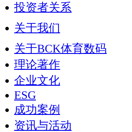
投资者关系
关于我们
关于BCK体育数码
理论著作
企业文化
ESG
成功案例
资讯与活动