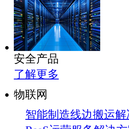
安全产品
了解更多
物联网
智能制造线边搬运解