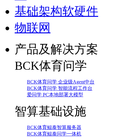
基础架构软硬件
物联网
产品及解决方案
BCK体育问学
BCK体育问学 企业级Agent中台
BCK体育问学 智能流程工作台
爱问学 PC本地部署大模型
智算基础设施
BCK体育鲲泰智算服务器
BCK体育鲲泰问学一体机