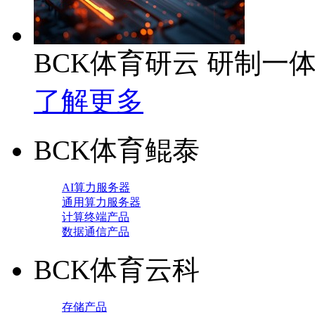
BCK体育研云 研制一
了解更多
BCK体育鲲泰
AI算力服务器
通用算力服务器
计算终端产品
数据通信产品
BCK体育云科
存储产品