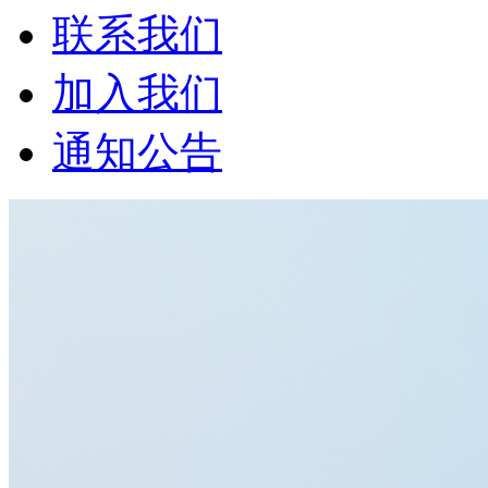
联系我们
加入我们
通知公告