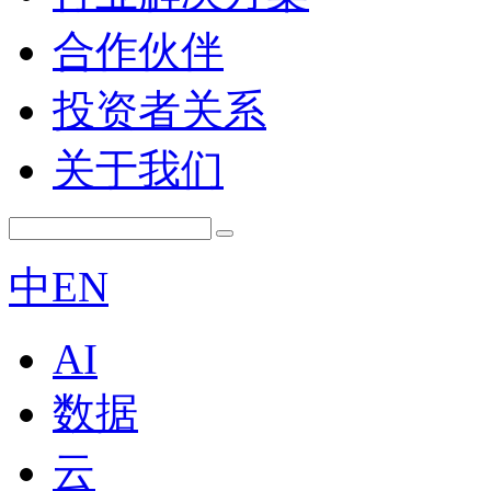
合作伙伴
投资者关系
关于我们
中
EN
AI
数据
云