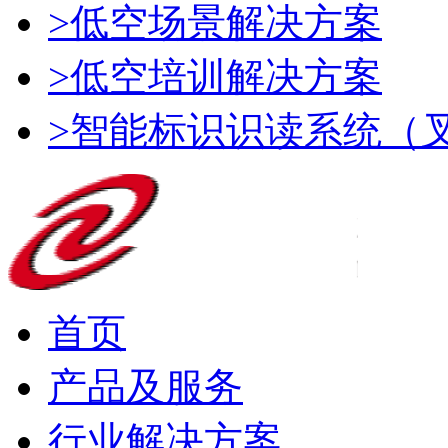
>低空场景解决方案
>低空培训解决方案
>智能标识识读系统（
首页
产品及服务
行业解决方案