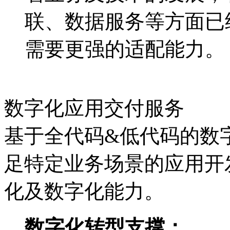
联、数据服务等方面
需要更强的适配能力。
数字化应用交付服务
基于全代码&低代码的数字
足特定业务场景的应用开发
化及数字化能力。
数字化转型支撑：