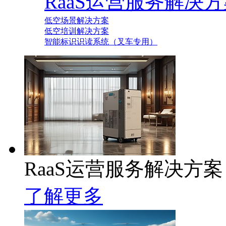
RaaS运营服务解决
低空场景解决方案
低空培训解决方案
智能标识识读系统（叉车专用）
RaaS运营服务解决方案
了解更多