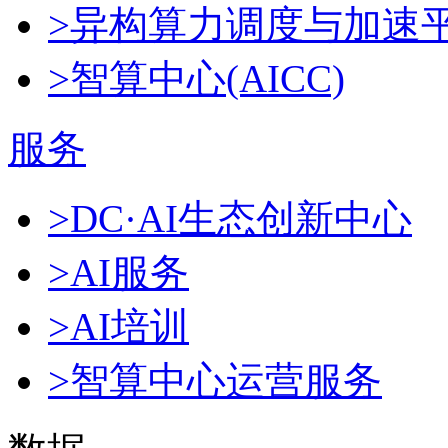
>异构算力调度与加速
>智算中心(AICC)
服务
>DC·AI生态创新中心
>AI服务
>AI培训
>智算中心运营服务