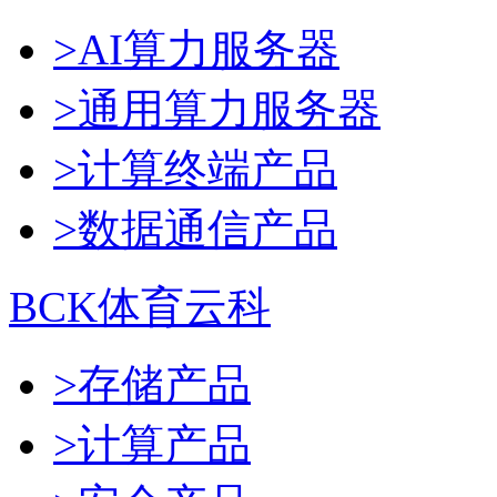
>AI算力服务器
>通用算力服务器
>计算终端产品
>数据通信产品
BCK体育云科
>存储产品
>计算产品