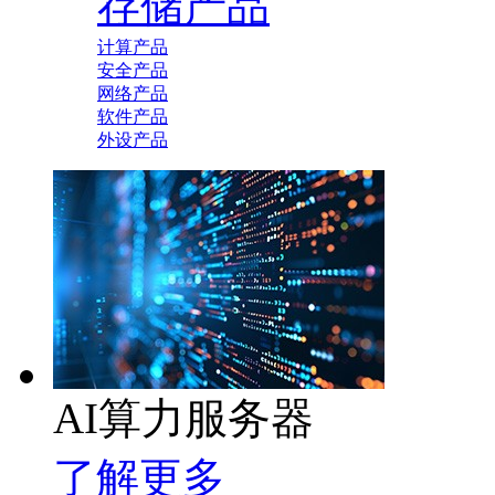
存储产品
计算产品
安全产品
网络产品
软件产品
外设产品
AI算力服务器
了解更多