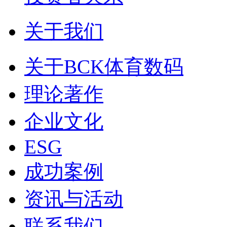
关于我们
关于BCK体育数码
理论著作
企业文化
ESG
成功案例
资讯与活动
联系我们