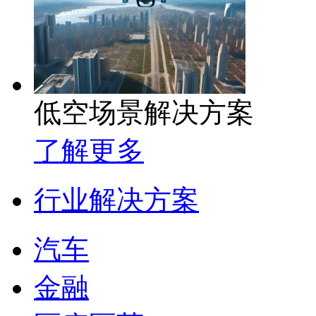
低空场景解决方案
了解更多
行业解决方案
汽车
金融