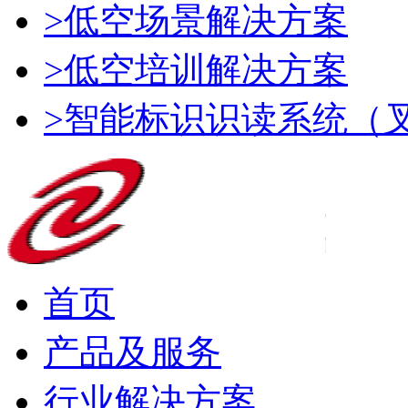
>低空场景解决方案
>低空培训解决方案
>智能标识识读系统（
首页
产品及服务
行业解决方案