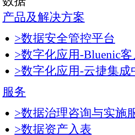
数据
产品及解决方案
>数据安全管控平台
>数字化应用-Blueni
>数字化应用-云捷集成
服务
>数据治理咨询与实施
>数据资产入表