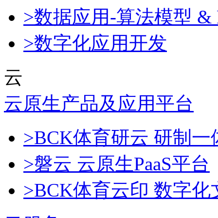
>数据应用-算法模型 & 
>数字化应用开发
云
云原生产品及应用平台
>BCK体育研云 研制
>磐云 云原生PaaS平台
>BCK体育云印 数字