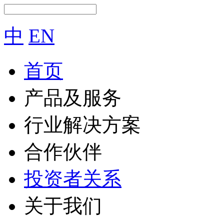
中
EN
首页
产品及服务
行业解决方案
合作伙伴
投资者关系
关于我们