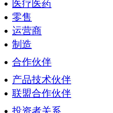
医疗医药
零售
运营商
制造
合作伙伴
产品技术伙伴
联盟合作伙伴
投资者关系