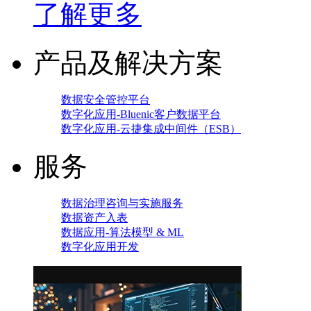
了解更多
产品及解决方案
数据安全管控平台
数字化应用-Bluenic客户数据平台
数字化应用-云捷集成中间件（ESB）
服务
数据治理咨询与实施服务
数据资产入表
数据应用-算法模型 & ML
数字化应用开发