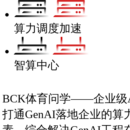
算力调度加速
智算中心
BCK体育问学——企业级A
打通GenAI落地企业的算力
素，综合解决GenAI工程在