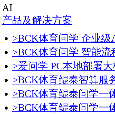
AI
产品及解决方案
>BCK体育问学 企业级A
>BCK体育问学 智能
>爱问学 PC本地部署
>BCK体育鲲泰智算服
>BCK体育鲲泰问学一
>BCK体育鲲泰问学一体机