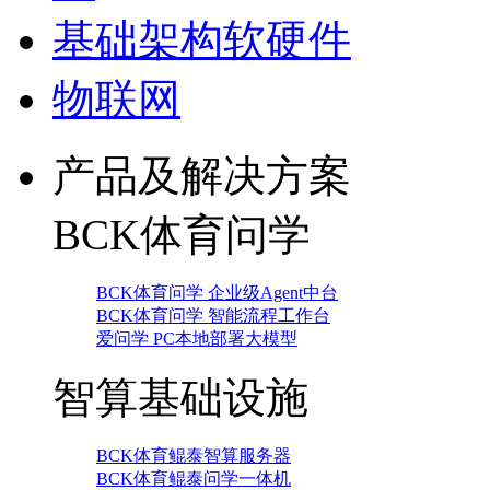
基础架构软硬件
物联网
产品及解决方案
BCK体育问学
BCK体育问学 企业级Agent中台
BCK体育问学 智能流程工作台
爱问学 PC本地部署大模型
智算基础设施
BCK体育鲲泰智算服务器
BCK体育鲲泰问学一体机