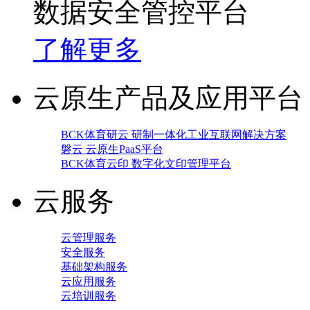
数据安全管控平台
了解更多
云原生产品及应用平台
BCK体育研云 研制一体化工业互联网解决方案
磐云 云原生PaaS平台
BCK体育云印 数字化文印管理平台
云服务
云管理服务
安全服务
基础架构服务
云应用服务
云培训服务